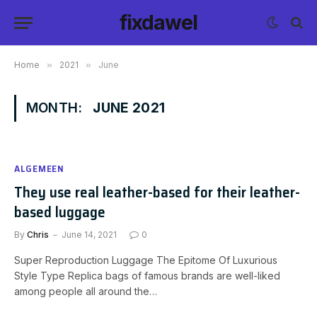
fixdawel
Home
»
2021
»
June
MONTH:
JUNE 2021
ALGEMEEN
They use real leather-based for their leather-
based luggage
By
Chris
June 14, 2021
0
Super Reproduction Luggage The Epitome Of Luxurious
Style Type Replica bags of famous brands are well-liked
among people all around the…