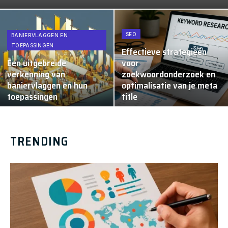
SEO
BANIERVLAGGEN EN
TOEPASSINGEN
Effectieve strategieën
Een uitgebreide
voor
verkenning van
zoekwoordonderzoek en
baniervlaggen en hun
optimalisatie van je meta
toepassingen
title
TRENDING