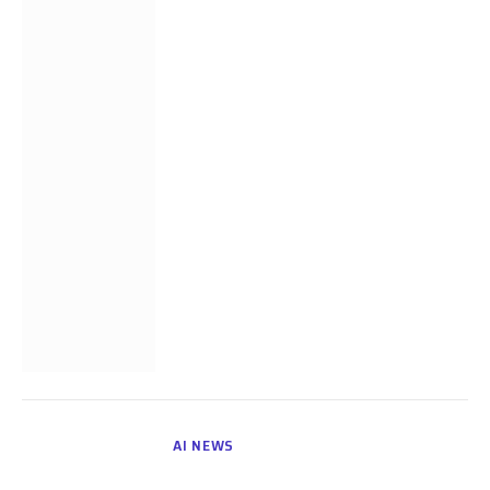
AI NEWS
Procreating Robots: The Next Big