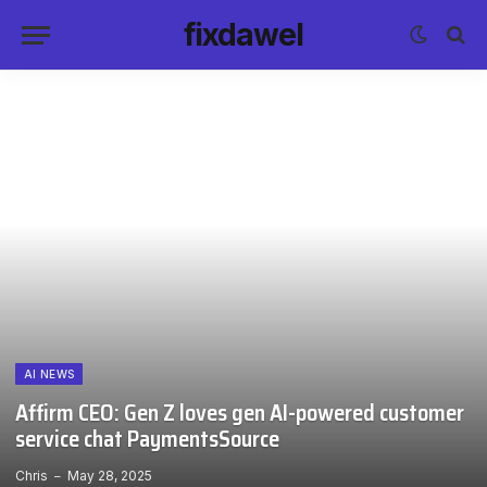
fixdawel
AI NEWS
Affirm CEO: Gen Z loves gen AI-powered customer
service chat PaymentsSource
Chris
May 28, 2025