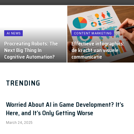
AI NEWS
CONTENT MARKETING
Procreating Robots: The
Effectieve infographics:
Next Big Thing In
de kracht van visuele
Cognitive Automation?
communicatie
TRENDING
Worried About AI in Game Development? It’s
Here, and It’s Only Getting Worse
March 24, 2025