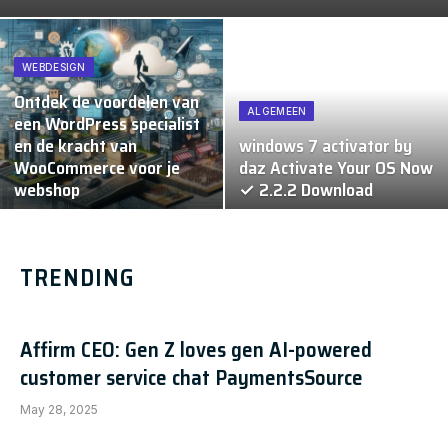
WEBDESIGN
Ontdek de voordelen van
ALGEMEEN
een WordPress specialist
en de kracht van
windows 7 activator by
WooCommerce voor je
daz Activate Your OS Now
webshop
✓ 2.2.2 Download
TRENDING
Affirm CEO: Gen Z loves gen AI-powered
customer service chat PaymentsSource
May 28, 2025