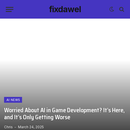
fixdawel
AI NEWS
Worried About AI in Game Development? It’s Here,
and It’s Only Getting Worse
Chris
March 24, 2025