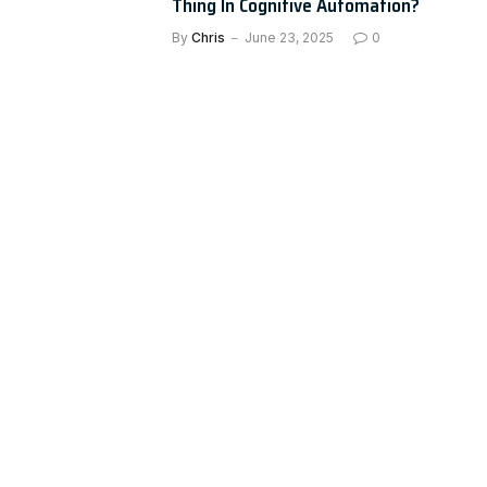
Thing In Cognitive Automation?
By
Chris
June 23, 2025
0
AI NEWS
Affirm CEO: Gen Z loves gen AI-
powered customer service chat
PaymentsSource
By
Chris
May 28, 2025
0
AI NEWS
The Future of Chatbots: 80+ Chatbot
Statistics for 2024
By
Chris
January 17, 2025
0