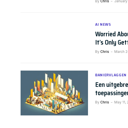
By
Chris
January 
AI NEWS
Worried Abou
It’s Only Ge
By
Chris
March 2
BANIERVLAGGEN
Een uitgebre
toepassinge
By
Chris
May 11,
ALGEMEEN