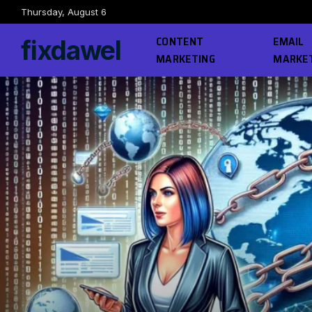
Thursday, August 6
CONTENT
EMAIL
fixdawel
MARKETING
MARKE