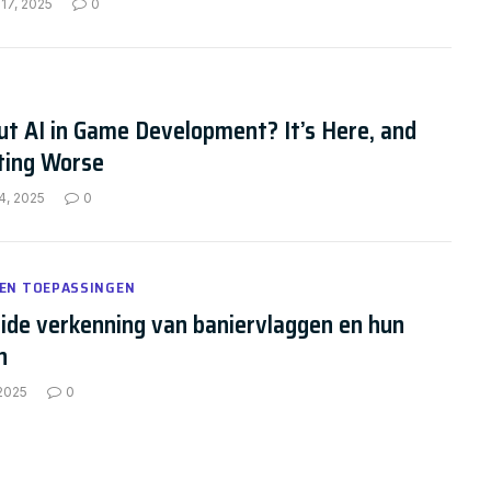
17, 2025
0
t AI in Game Development? It’s Here, and
tting Worse
4, 2025
0
 EN TOEPASSINGEN
ide verkenning van baniervlaggen en hun
n
 2025
0