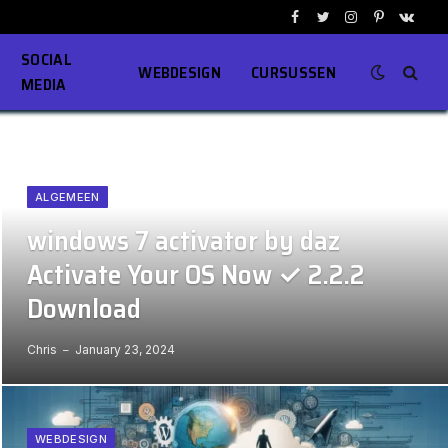
Facebook
Twitter
Instagram
Pinterest
VKont
SOCIAL
WEBDESIGN
CURSUSSEN
MEDIA
ALGEMEEN
windows 7 activator by daz
Activate Your OS Now ✓ 2.2.2
Download
Chris
January 23, 2024
WEBDESIGN