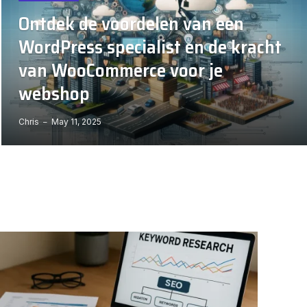
Ontdek de voordelen van een
WordPress specialist en de kracht
van WooCommerce voor je
webshop
Chris
May 11, 2025