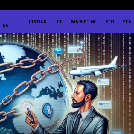
HOSTING
ICT
MARKETING
SEO
SEA
TING