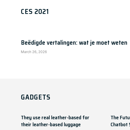
They use real leather-based f
CES 2021
Chris
June 14, 2021
Beëdigde vertalingen: wat je moet weten
March 26, 2026
GADGETS
They use real leather-based for
The Futu
their leather-based luggage
Chatbot 