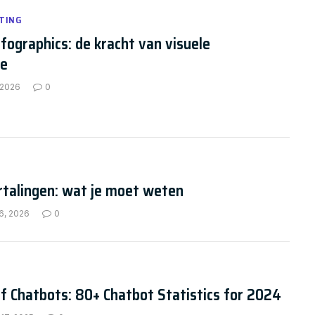
TING
nfographics: de kracht van visuele
ie
 2026
0
rtalingen: wat je moet weten
6, 2026
0
f Chatbots: 80+ Chatbot Statistics for 2024