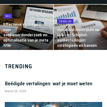
SEO
ZAKELIJK
Effectieve strategieën
voor
Succesvol inschrijven op
zoekwoordonderzoek en
UvA- en Schiphol-
optimalisatie van je meta
aanbestedingen:
title
strategieën en kansen
TRENDING
Beëdigde vertalingen: wat je moet weten
March 26, 2026