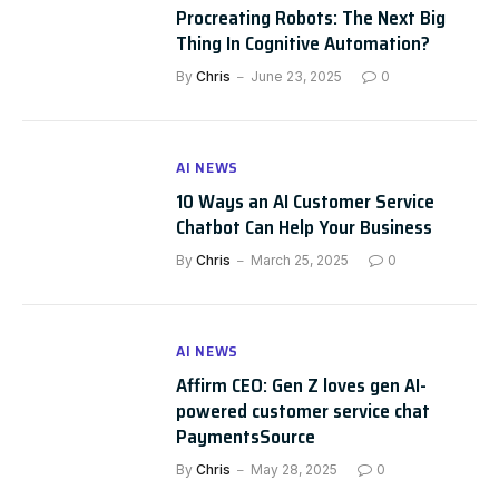
Procreating Robots: The Next Big
Thing In Cognitive Automation?
By
Chris
June 23, 2025
0
AI NEWS
10 Ways an AI Customer Service
Chatbot Can Help Your Business
By
Chris
March 25, 2025
0
AI NEWS
Affirm CEO: Gen Z loves gen AI-
powered customer service chat
PaymentsSource
By
Chris
May 28, 2025
0