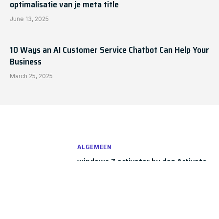
optimalisatie van je meta title
June 13, 2025
10 Ways an AI Customer Service Chatbot Can Help Your
Business
March 25, 2025
ALGEMEEN
windows 7 activator by daz Activate
Your OS Now ✓ 2.2.2 Download
By
Chris
January 23, 2024
0