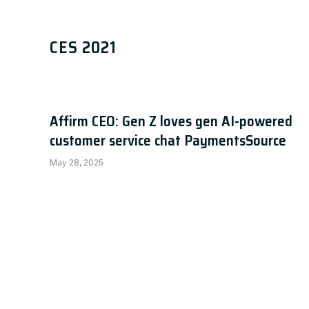
windows 7 activator by daz A
CES 2021
Chris
January 23, 2024
Affirm CEO: Gen Z loves gen AI-powered
customer service chat PaymentsSource
May 28, 2025