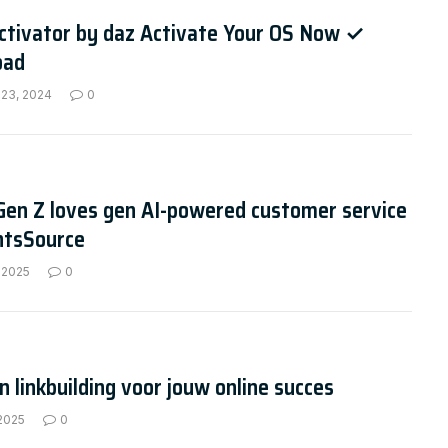
ctivator by daz Activate Your OS Now ✓
oad
 23, 2024
0
Gen Z loves gen AI-powered customer service
ntsSource
 2025
0
n linkbuilding voor jouw online succes
 2025
0