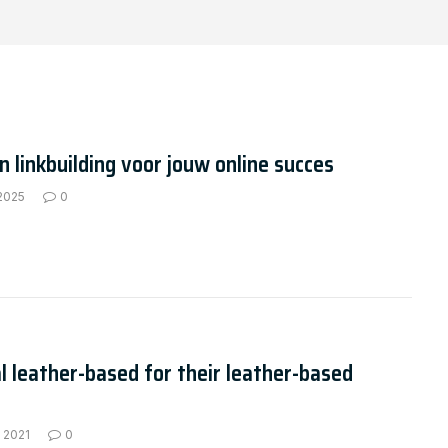
n linkbuilding voor jouw online succes
 2025
0
l leather-based for their leather-based
 2021
0