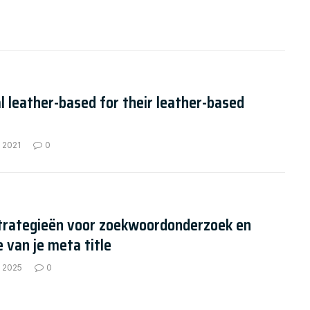
l leather-based for their leather-based
 2021
0
strategieën voor zoekwoordonderzoek en
e van je meta title
, 2025
0