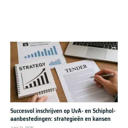
ctivate Your OS Now ✓ 2.2.2 Download
Succesvol inschrijven op UvA- en Schiphol-
aanbestedingen: strategieën en kansen
June 13, 2025