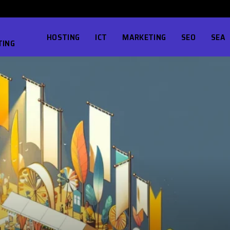
HOSTING
ICT
MARKETING
SEO
SEA
TING