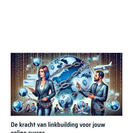
ce Chatbot Can Help Your Business
De kracht van linkbuilding voor jouw
online succes