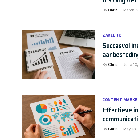
It’s Only Ge
By
Chris
March 2
ZAKELIJK
Succesvol in
aanbestedin
By
Chris
June 13
CONTENT MARKE
Effectieve i
communicat
By
Chris
May 18,