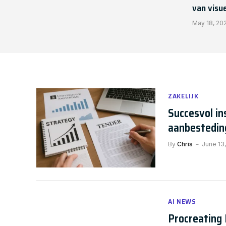
van visu
May 18, 20
ZAKELIJK
Succesvol in
aanbestedin
By
Chris
June 13
AI NEWS
Procreating 