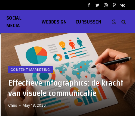
Facebook
Twitter
Instagram
Pinterest
VKont
SOCIAL
WEBDESIGN
CURSUSSEN
MEDIA
CONTENT MARKETING
Effectieve infographics: de kracht
van visuele communicatie
Chris
May 18, 2026