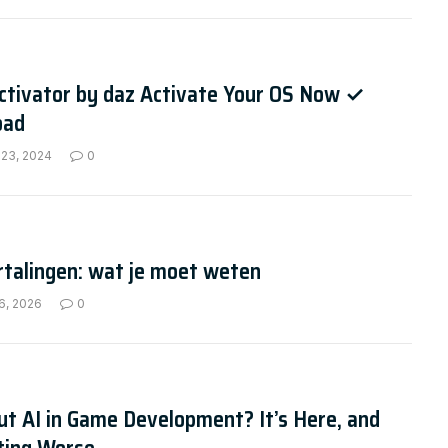
ctivator by daz Activate Your OS Now ✓
oad
 23, 2024
0
rtalingen: wat je moet weten
6, 2026
0
t AI in Game Development? It’s Here, and