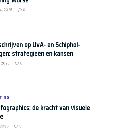
tting Worse
4, 2025
0
schrijven op UvA- en Schiphol-
gen: strategieën en kansen
, 2025
0
TING
nfographics: de kracht van visuele
ie
 2026
0