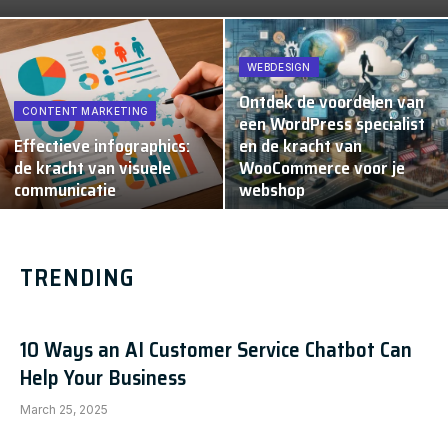
WEBDESIGN
Ontdek de voordelen van
CONTENT MARKETING
een WordPress specialist
Effectieve infographics:
en de kracht van
de kracht van visuele
WooCommerce voor je
communicatie
webshop
TRENDING
10 Ways an AI Customer Service Chatbot Can
Help Your Business
March 25, 2025