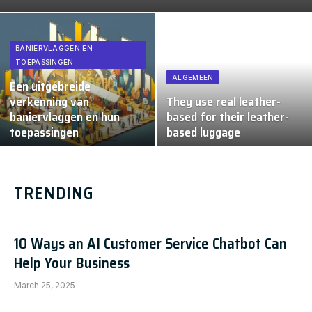
BANIERVLAGGEN EN
TOEPASSINGEN
ALGEMEEN
Een uitgebreide
verkenning van
They use real leather-
baniervlaggen en hun
based for their leather-
toepassingen
based luggage
TRENDING
10 Ways an AI Customer Service Chatbot Can
Help Your Business
March 25, 2025