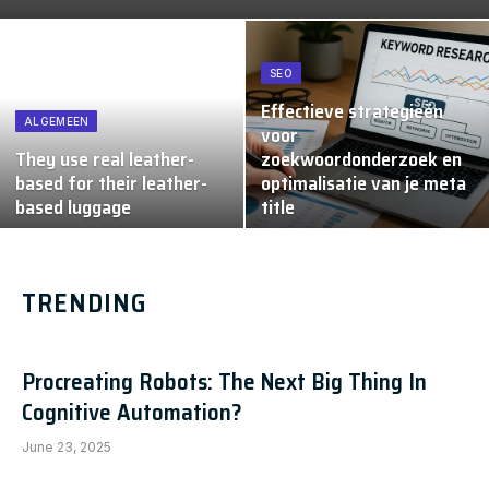
SEO
Effectieve strategieën
ALGEMEEN
voor
They use real leather-
zoekwoordonderzoek en
based for their leather-
optimalisatie van je meta
based luggage
title
TRENDING
Procreating Robots: The Next Big Thing In
Cognitive Automation?
June 23, 2025