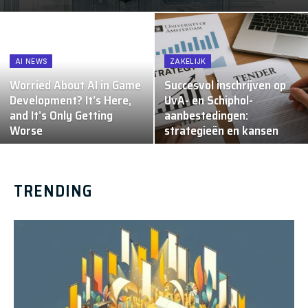
AI NEWS
ZAKELIJK
Worried About AI in Game
Succesvol inschrijven op
Development? It’s Here,
UvA- en Schiphol-
and It’s Only Getting
aanbestedingen:
Worse
strategieën en kansen
TRENDING