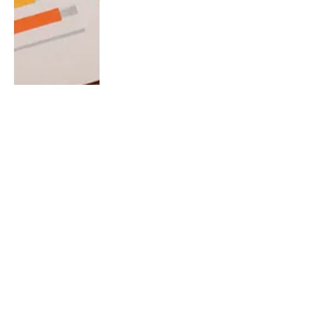
SEO
De kracht van linkbuilding voor jouw
online succes
By
Chris
May 11, 2025
0