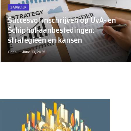
ZAKELIJK
Succesvol inschrijven op UvA- en
Schiphol-aanbestedingen:
strategieën en kansen
Chris
June 13, 2025