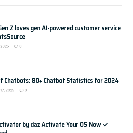
Gen Z loves gen AI-powered customer service
ntsSource
 2025
0
f Chatbots: 80+ Chatbot Statistics for 2024
17, 2025
0
ctivator by daz Activate Your OS Now ✓