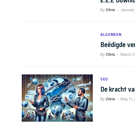
2.2.2 Downl
By
Chris
January
ALGEMEEN
Beëdigde ve
By
Chris
March 2
SEO
De kracht va
By
Chris
May 11,
ALGEMEEN