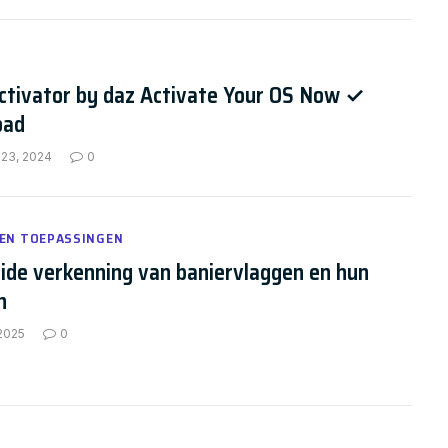
ctivator by daz Activate Your OS Now ✓
oad
 23, 2024
0
 EN TOEPASSINGEN
ide verkenning van baniervlaggen en hun
n
 2025
0