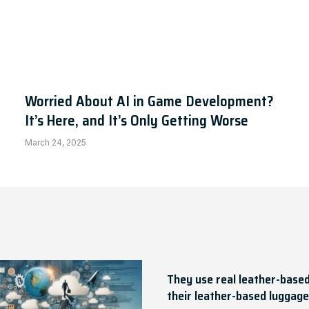
ctivate Your OS Now ✓ 2.2.2 Download
Worried About AI in Game Development?
It’s Here, and It’s Only Getting Worse
March 24, 2025
They use real leather-based
their leather-based luggage