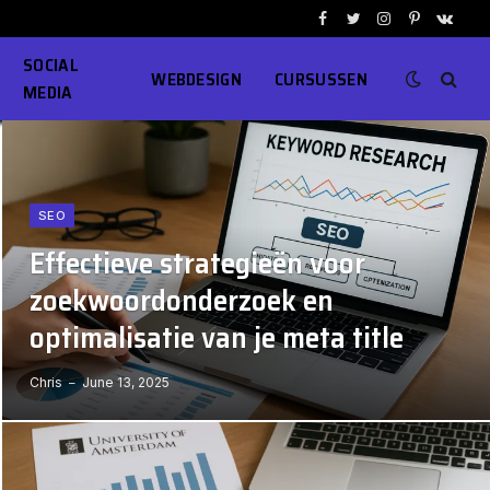
Facebook
Twitter
Instagram
Pinterest
VKont
SOCIAL
WEBDESIGN
CURSUSSEN
MEDIA
SEO
Effectieve strategieën voor
zoekwoordonderzoek en
optimalisatie van je meta title
Chris
June 13, 2025