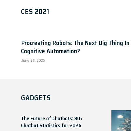
windows 7 activator by daz A
CES 2021
Chris
January 23, 2024
Procreating Robots: The Next Big Thing In
Cognitive Automation?
June 23, 2025
GADGETS
The Future of Chatbots: 80+
Chatbot Statistics for 2024