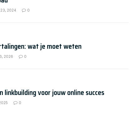
oad
 23, 2024
0
rtalingen: wat je moet weten
6, 2026
0
n linkbuilding voor jouw online succes
 2025
0