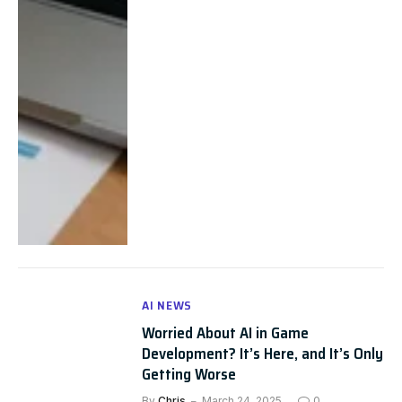
AI NEWS
Worried About AI in Game
Development? It’s Here, and It’s Only
Getting Worse
By
Chris
March 24, 2025
0