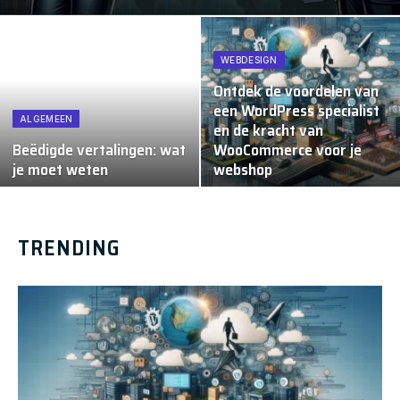
WEBDESIGN
Ontdek de voordelen van
een WordPress specialist
ALGEMEEN
en de kracht van
Beëdigde vertalingen: wat
WooCommerce voor je
je moet weten
webshop
TRENDING