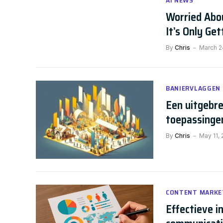
Worried Abou
It’s Only Ge
By
Chris
March 2
BANIERVLAGGEN
Een uitgebre
toepassinge
By
Chris
May 11,
CONTENT MARKE
Effectieve i