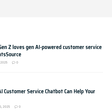
Gen Z loves gen AI-powered customer service
ntsSource
 2025
0
I Customer Service Chatbot Can Help Your
5, 2025
0