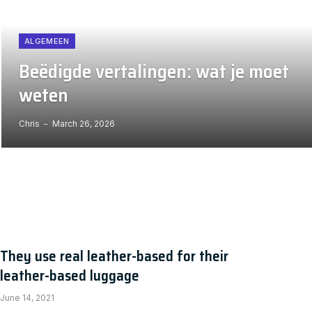
ALGEMEEN
Beëdigde vertalingen: wat je moet
weten
Chris
March 26, 2026
They use real leather-based for their
leather-based luggage
June 14, 2021