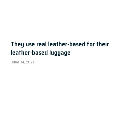
ctivate Your OS Now ✓ 2.2.2 Download
They use real leather-based for their
leather-based luggage
June 14, 2021