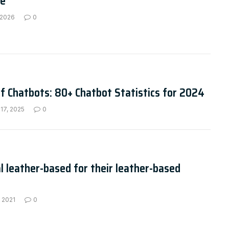
ie
 2026
0
f Chatbots: 80+ Chatbot Statistics for 2024
17, 2025
0
l leather-based for their leather-based
 2021
0