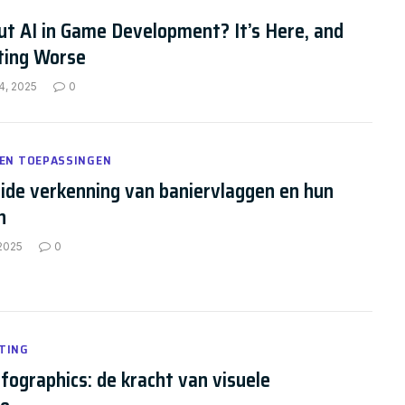
t AI in Game Development? It’s Here, and
tting Worse
4, 2025
0
 EN TOEPASSINGEN
ide verkenning van baniervlaggen en hun
n
 2025
0
TING
nfographics: de kracht van visuele