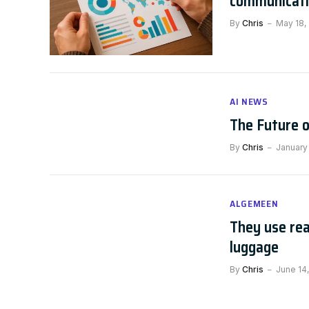
communicat
By
Chris
May 18,
AI NEWS
The Future o
By
Chris
January 
ALGEMEEN
They use rea
luggage
By
Chris
June 14,
ALGEMEEN