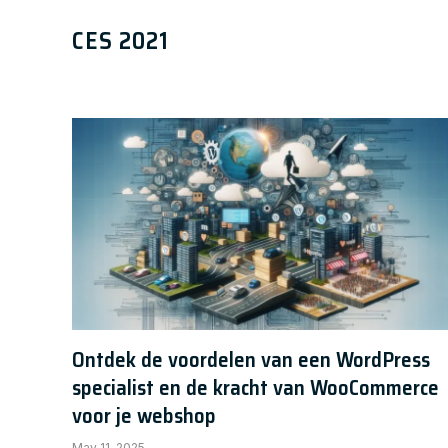
windows 7 activator by daz A
CES 2021
Chris
January 23, 2024
Ontdek de voordelen van een WordPress
specialist en de kracht van WooCommerce
voor je webshop
May 11, 2025