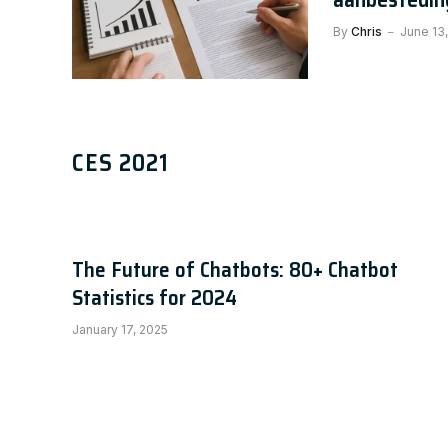
By
Chris
June 13
AI NEWS
The Future of Chatbots: 80+ C
CES 2021
Chris
January 17, 2025
The Future of Chatbots: 80+ Chatbot
Statistics for 2024
January 17, 2025