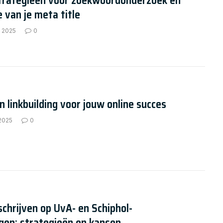
strategieën voor zoekwoordonderzoek en
e van je meta title
, 2025
0
n linkbuilding voor jouw online succes
 2025
0
schrijven op UvA- en Schiphol-
gen: strategieën en kansen