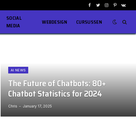
Facebook
Twitter
Instagram
Pinterest
VKont
SOCIAL
WEBDESIGN
CURSUSSEN
MEDIA
AI NEWS
The Future of Chatbots: 80+
Chatbot Statistics for 2024
Chris
January 17, 2025