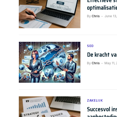
Effectieve 
optimalisati
By
Chris
June 13
SEO
De kracht va
By
Chris
May 11,
ZAKELIJK
Succesvol in
aanbestedin