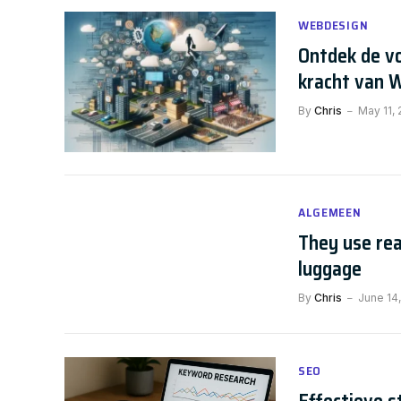
WEBDESIGN
Ontdek de vo
kracht van 
By
Chris
May 11,
ALGEMEEN
They use rea
luggage
By
Chris
June 14,
SEO