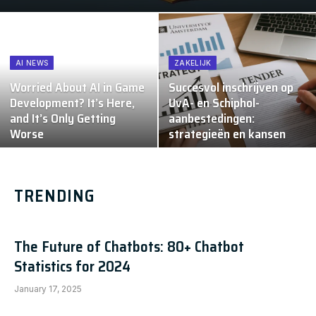
AI NEWS
ZAKELIJK
Worried About AI in Game
Succesvol inschrijven op
Development? It’s Here,
UvA- en Schiphol-
and It’s Only Getting
aanbestedingen:
Worse
strategieën en kansen
TRENDING
The Future of Chatbots: 80+ Chatbot
Statistics for 2024
January 17, 2025