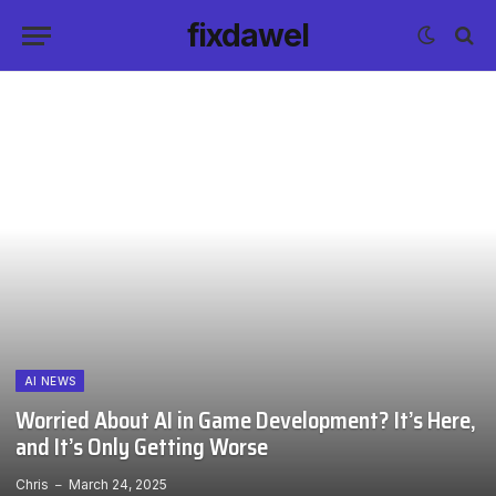
fixdawel
AI NEWS
Worried About AI in Game Development? It’s Here,
and It’s Only Getting Worse
Chris
March 24, 2025