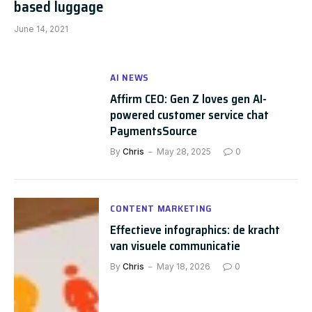
based luggage
June 14, 2021
AI NEWS
Affirm CEO: Gen Z loves gen AI-
powered customer service chat
PaymentsSource
By
Chris
May 28, 2025
0
CONTENT MARKETING
Effectieve infographics: de kracht
van visuele communicatie
By
Chris
May 18, 2026
0