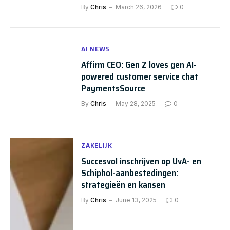
By
Chris
March 26, 2026
0
AI NEWS
Affirm CEO: Gen Z loves gen AI-
powered customer service chat
PaymentsSource
By
Chris
May 28, 2025
0
ZAKELIJK
Succesvol inschrijven op UvA- en
Schiphol-aanbestedingen:
strategieën en kansen
By
Chris
June 13, 2025
0