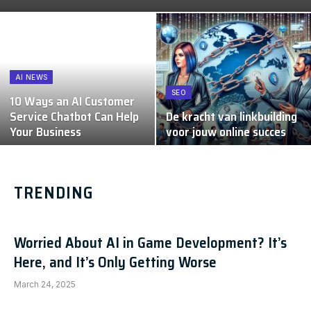
AI NEWS
SEO
10 Ways an AI Customer
Service Chatbot Can Help
De kracht van linkbuilding
Your Business
voor jouw online succes
TRENDING
Worried About AI in Game Development? It’s
Here, and It’s Only Getting Worse
March 24, 2025