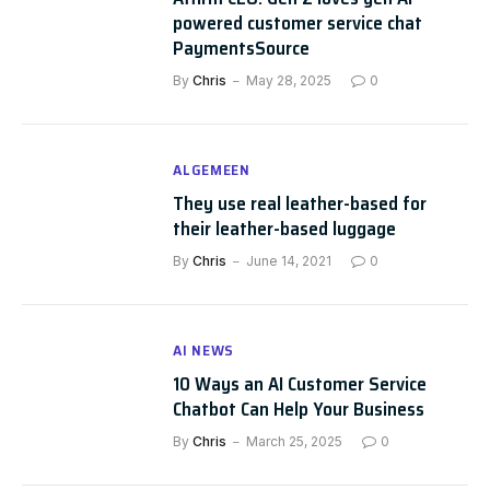
powered customer service chat
PaymentsSource
By
Chris
May 28, 2025
0
ALGEMEEN
They use real leather-based for
their leather-based luggage
By
Chris
June 14, 2021
0
AI NEWS
10 Ways an AI Customer Service
Chatbot Can Help Your Business
By
Chris
March 25, 2025
0