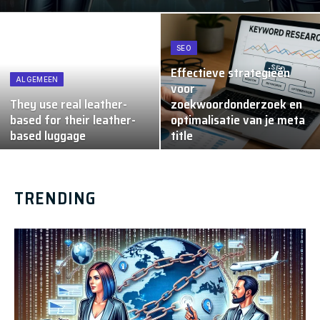
SEO
Effectieve strategieën
ALGEMEEN
voor
They use real leather-
zoekwoordonderzoek en
based for their leather-
optimalisatie van je meta
based luggage
title
TRENDING