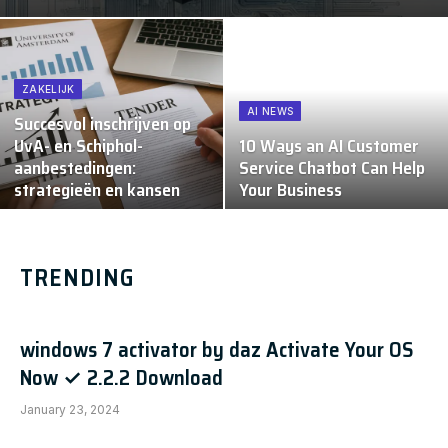
ZAKELIJK
AI NEWS
Succesvol inschrijven op
UvA- en Schiphol-
10 Ways an AI Customer
aanbestedingen:
Service Chatbot Can Help
strategieën en kansen
Your Business
TRENDING
windows 7 activator by daz Activate Your OS
Now ✓ 2.2.2 Download
January 23, 2024