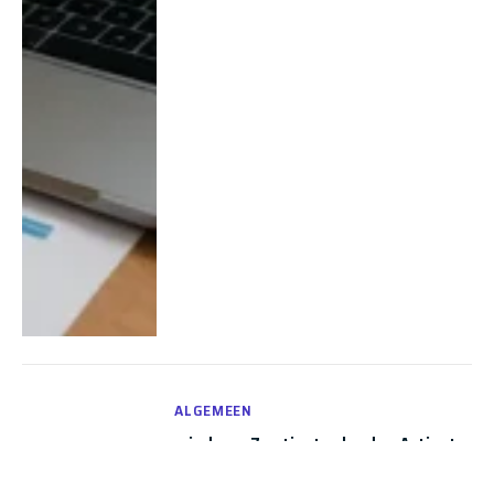
ALGEMEEN
windows 7 activator by daz Activate
Your OS Now ✓ 2.2.2 Download