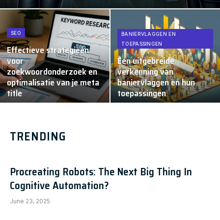
SEO
BANIERVLAGGEN EN
TOEPASSINGEN
Effectieve strategieën
voor
Een uitgebreide
zoekwoordonderzoek en
verkenning van
optimalisatie van je meta
baniervlaggen en hun
title
toepassingen
TRENDING
Procreating Robots: The Next Big Thing In
Cognitive Automation?
June 23, 2025