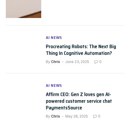
AI NEWS
Procreating Robots: The Next Big
Thing In Cognitive Automation?
By
Chris
June 23, 2025
0
AI NEWS
Affirm CEO: Gen Z loves gen AI-
powered customer service chat
PaymentsSource
By
Chris
May 28, 2025
0