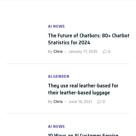
AI NEWS
The Future of Chatbots: 80+ Chatbot
Statistics for 2024
By
Chris
January 17, 2025
0
ALGEMEEN
They use real leather-based for
their leather-based luggage
By
Chris
June 14, 2021
0
AI NEWS
10 Ways an AI Customer Service