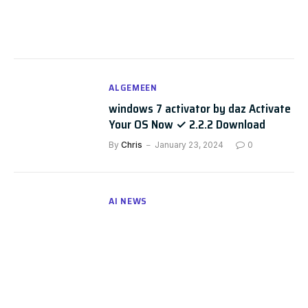
ALGEMEEN
windows 7 activator by daz Activate
Your OS Now ✓ 2.2.2 Download
By
Chris
January 23, 2024
0
AI NEWS
Procreating Robots: The Next Big
Thing In Cognitive Automation?
By
Chris
June 23, 2025
0