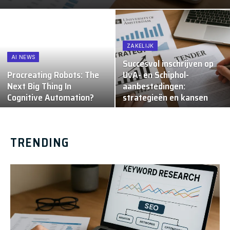
ZAKELIJK
AI NEWS
Succesvol inschrijven op
Procreating Robots: The
UvA- en Schiphol-
Next Big Thing In
aanbestedingen:
Cognitive Automation?
strategieën en kansen
TRENDING