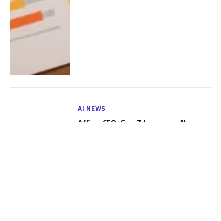
AI NEWS
Affirm CEO: Gen Z loves gen AI-
powered customer service chat
PaymentsSource
By
Chris
May 28, 2025
0
ALGEMEEN
Beëdigde vertalingen: wat je moet