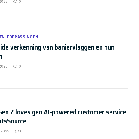
 2025
0
 EN TOEPASSINGEN
ide verkenning van baniervlaggen en hun
n
 2025
0
Gen Z loves gen AI-powered customer service
ntsSource
 2025
0