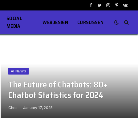
Facebook
Twitter
Instagram
Pinterest
VKont
SOCIAL
WEBDESIGN
CURSUSSEN
MEDIA
AI NEWS
The Future of Chatbots: 80+
Chatbot Statistics for 2024
Chris
January 17, 2025