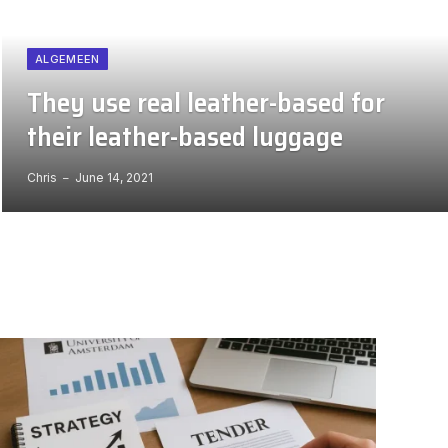
ALGEMEEN
They use real leather-based for
their leather-based luggage
Chris
June 14, 2021