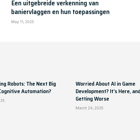
Een uitgebreide verkenning van
baniervlaggen en hun toepassingen
May 11, 2025
ing Robots: The Next Big
Worried About AI in Game
 Cognitive Automation?
Development? It’s Here, and 
Getting Worse
025
March 24, 2025