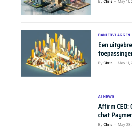
By
Chris
May 11,
BANIERVLAGGEN
Een uitgebre
toepassinge
By
Chris
May 11,
AI NEWS
Affirm CEO: 
chat Payme
By
Chris
May 28,