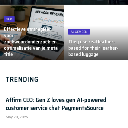
SEO
Effectieve strategieën
ALGEMEEN
voor
zoekwoordonderzoek en
They use real leather-
optimalisatie van je meta
based for their leather-
title
based luggage
TRENDING
Affirm CEO: Gen Z loves gen AI-powered
customer service chat PaymentsSource
May 28, 2025