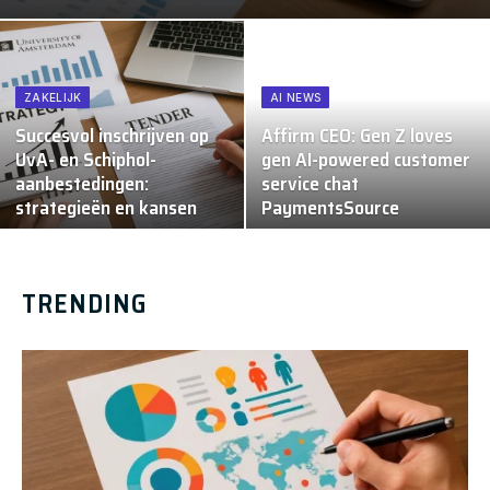
ZAKELIJK
AI NEWS
Succesvol inschrijven op
Affirm CEO: Gen Z loves
UvA- en Schiphol-
gen AI-powered customer
aanbestedingen:
service chat
strategieën en kansen
PaymentsSource
TRENDING