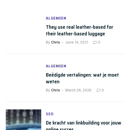
ALGEMEEN
They use real leather-based for
their leather-based luggage
By
Chris
June 14, 2021
0
ALGEMEEN
Beëdigde vertalingen: wat je moet
weten
By
Chris
March 26, 2026
0
SEO
De kracht van linkbuilding voor jouw
online succes