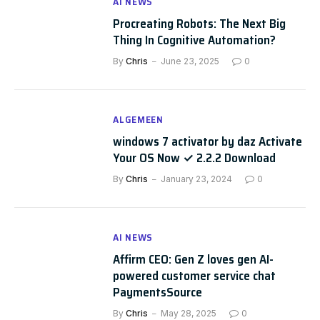
AI NEWS
Procreating Robots: The Next Big
Thing In Cognitive Automation?
By
Chris
June 23, 2025
0
ALGEMEEN
windows 7 activator by daz Activate
Your OS Now ✓ 2.2.2 Download
By
Chris
January 23, 2024
0
AI NEWS
Affirm CEO: Gen Z loves gen AI-
powered customer service chat
PaymentsSource
By
Chris
May 28, 2025
0