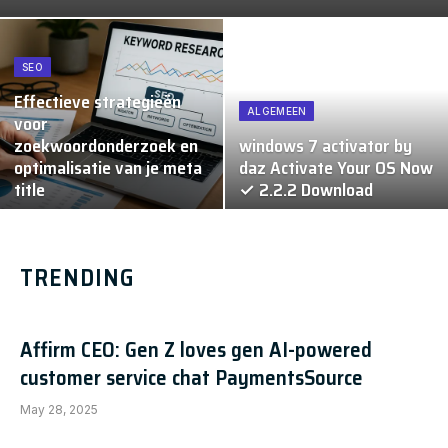
SEO
Effectieve strategieën
ALGEMEEN
voor
zoekwoordonderzoek en
windows 7 activator by
optimalisatie van je meta
daz Activate Your OS Now
title
✓ 2.2.2 Download
TRENDING
Affirm CEO: Gen Z loves gen AI-powered
customer service chat PaymentsSource
May 28, 2025