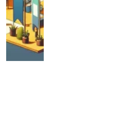
CONTENT MARKETING
Effectieve infographics: de kracht
van visuele communicatie
By
Chris
May 18, 2026
0