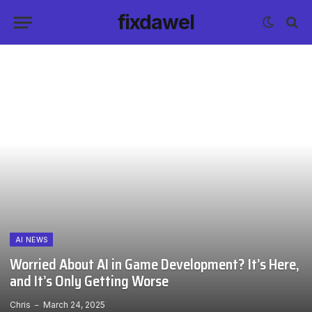
fixdawel
AI NEWS
Worried About AI in Game Development? It’s Here,
and It’s Only Getting Worse
Chris
March 24, 2025