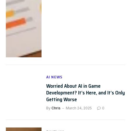
AI NEWS
Worried About AI in Game
Development? It’s Here, and It’s Only
Getting Worse
By
Chris
March 24, 2025
0