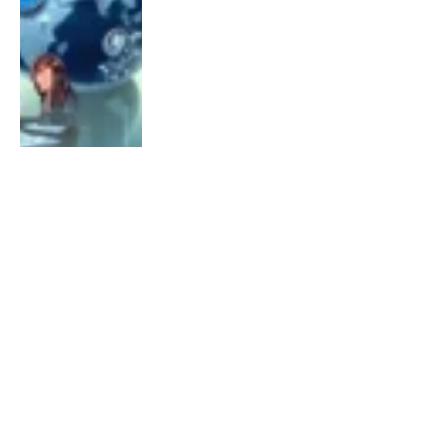
ALGEMEEN
windows 7 activator by daz Activate
Your OS Now ✓ 2.2.2 Download
By
Chris
January 23, 2024
0
WEBDESIGN