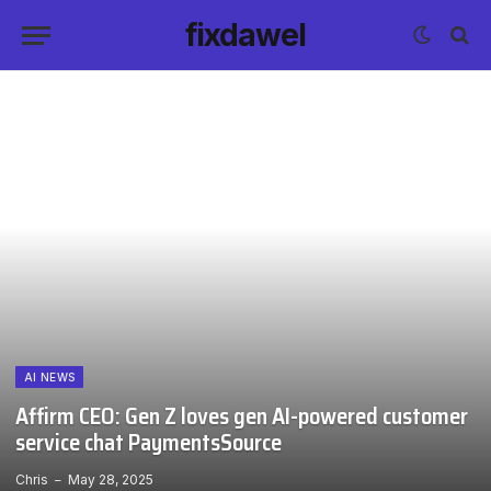
fixdawel
AI NEWS
Affirm CEO: Gen Z loves gen AI-powered customer
service chat PaymentsSource
Chris
May 28, 2025