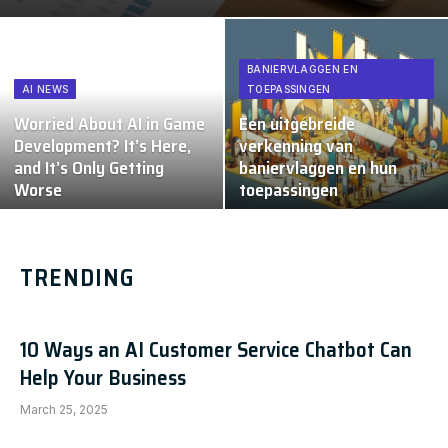
BANIERVLAGGEN EN
AI NEWS
TOEPASSINGEN
Worried About AI in Game
Een uitgebreide
Development? It’s Here,
verkenning van
and It’s Only Getting
baniervlaggen en hun
Worse
toepassingen
TRENDING
10 Ways an AI Customer Service Chatbot Can
Help Your Business
March 25, 2025