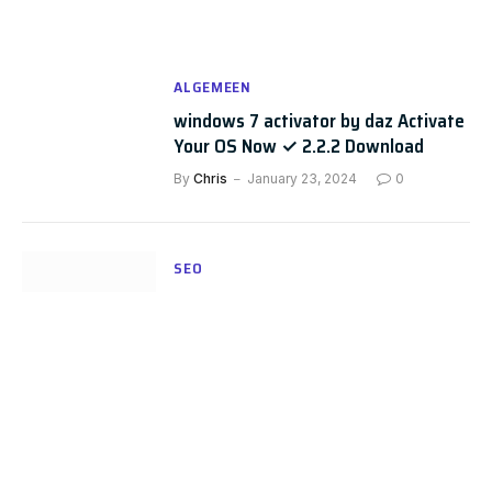
ALGEMEEN
windows 7 activator by daz Activate
Your OS Now ✓ 2.2.2 Download
By
Chris
January 23, 2024
0
SEO
De kracht van linkbuilding voor jouw
online succes
By
Chris
May 11, 2025
0