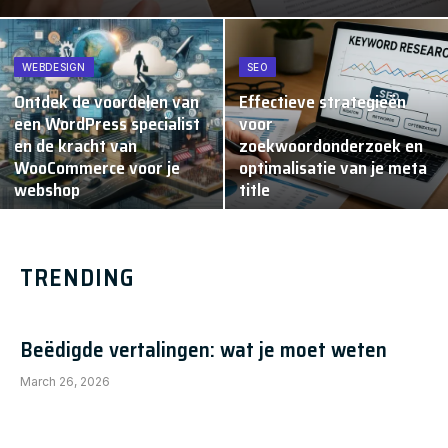
WEBDESIGN
SEO
Ontdek de voordelen van
Effectieve strategieën
een WordPress specialist
voor
en de kracht van
zoekwoordonderzoek en
WooCommerce voor je
optimalisatie van je meta
webshop
title
TRENDING
Beëdigde vertalingen: wat je moet weten
March 26, 2026