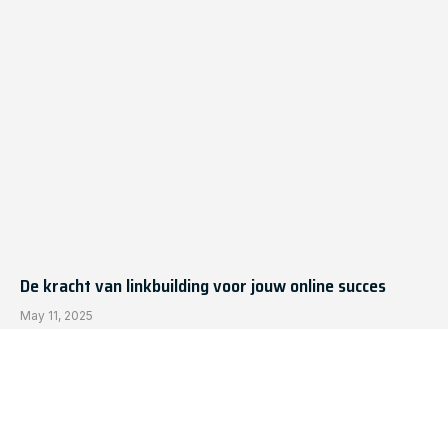
De kracht van linkbuilding voor jouw online succes
May 11, 2025
Procreating Robots: The Next Big Thing In Cognitive
Automation?
June 23, 2025