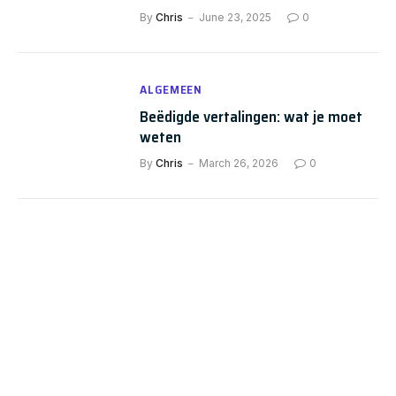
By
Chris
June 23, 2025
0
ALGEMEEN
Beëdigde vertalingen: wat je moet
weten
By
Chris
March 26, 2026
0
AI NEWS
The Future of Chatbots: 80+ Chatbot
Statistics for 2024
By
Chris
January 17, 2025
0
Next
1
2