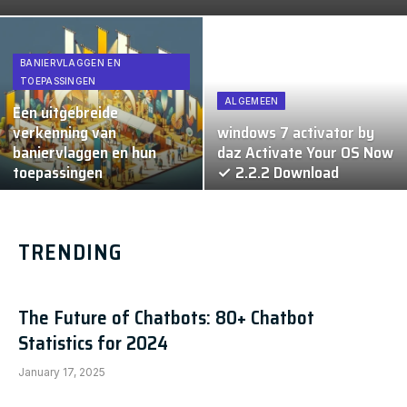
BANIERVLAGGEN EN
TOEPASSINGEN
ALGEMEEN
Een uitgebreide
verkenning van
windows 7 activator by
baniervlaggen en hun
daz Activate Your OS Now
toepassingen
✓ 2.2.2 Download
TRENDING
The Future of Chatbots: 80+ Chatbot
Statistics for 2024
January 17, 2025