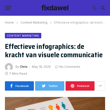
fixdawel
Home
»
Content Marketing
»
Effectieve infographics: de kracht van visuele communicatie
CONTENT MARKETING
Effectieve infographics: de
kracht van visuele communicatie
By
Chris
May 18, 2026
No Comments
7 Mins Read
Facebook
Twitter
Pinterest