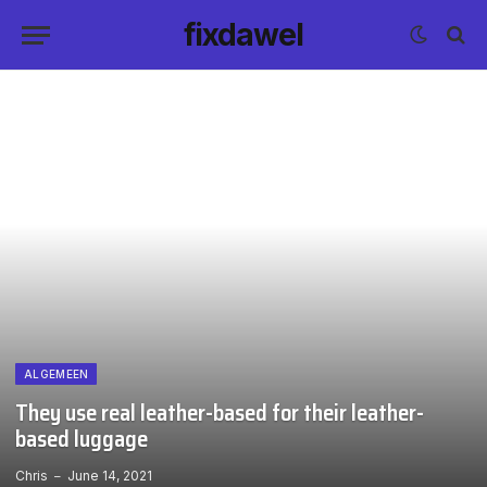
fixdawel
ALGEMEEN
They use real leather-based for their leather-
based luggage
Chris
June 14, 2021