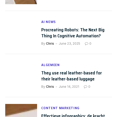
AI NEWS
Procreating Robots: The Next Big
Thing In Cognitive Automation?
By
Chris
June 23, 2025
0
ALGEMEEN
They use real leather-based for
their leather-based luggage
By
Chris
June 14, 2021
0
CONTENT MARKETING
Effectieve infographics: de kracht