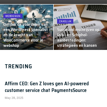
WEBDESIGN
ZAKELIJK
Ontdek de voordelen van
een WordPress specialist
Succesvol inschrijven op
en de kracht van
UvA- en Schiphol-
WooCommerce voor je
aanbestedingen:
webshop
strategieën en kansen
TRENDING
Affirm CEO: Gen Z loves gen AI-powered
customer service chat PaymentsSource
May 28, 2025